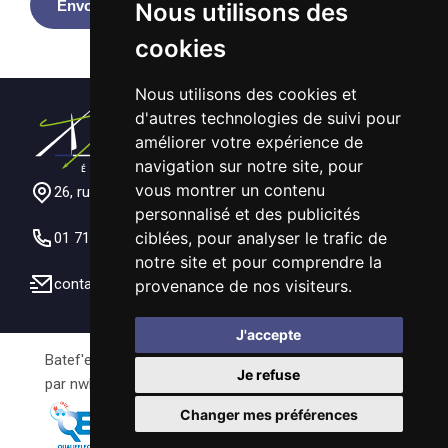
Envoyer
Nous utilisons des
cookies
Nous utilisons des cookies et
d'autres technologies de suivi pour
améliorer votre expérience de
navigation sur notre site, pour
vous montrer un contenu
26, rue Jules Ferry, 78520 FOLLAINVILLE
personnalisé et des publicités
ciblées, pour analyser le trafic de
01 71 48 57 01
notre site et pour comprendre la
contact@batefelec.fr
provenance de nos visiteurs.
J'accepte
Batef'elec © -
Mentions légales
-
Cookies
- Réalisé
Je refuse
par
nwb.fr
Changer mes préférences